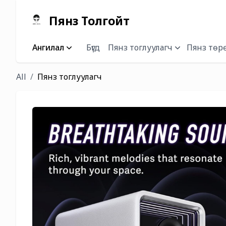
Пянз Толгойт
Ангилал
Бүгд
Пянз тоглуулагч
Пянз төр
All
Пянз тоглуулагч