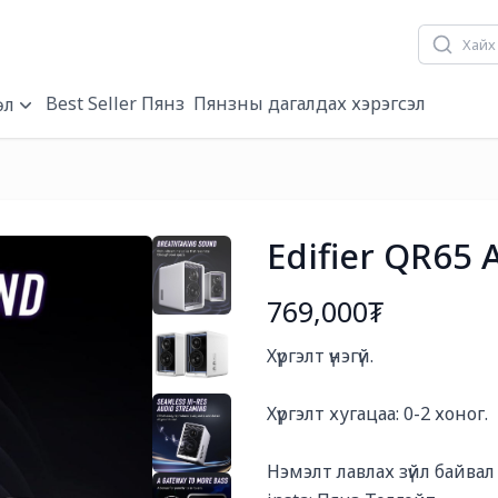
Best Seller Пянз
Пянзны дагалдах хэрэгсэл
өл
Edifier QR65 
769,000₮
Богино тайлбар
Хүргэлт үнэгүй. 

Хүргэлт хугацаа: 0-2 хоног.

Нэмэлт лавлах зүйл байвал 