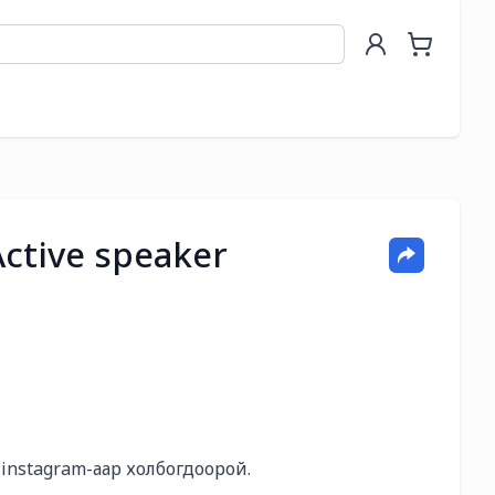
Active speaker
instagram-аар холбогдоорой. 
