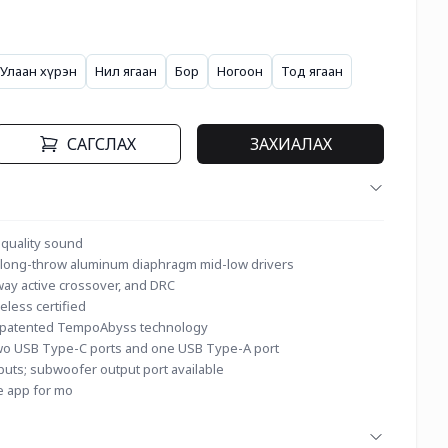
Улаан хүрэн
Нил ягаан
Бор
Ногоон
Тод ягаан
САГСЛАХ
ЗАХИАЛАХ
 quality sound
" long-throw aluminum diaphragm mid-low drivers
-way active crossover, and DRC
eless certified
y patented TempoAbyss technology
wo USB Type-C ports and one USB Type-A port
puts; subwoofer output port available
e app for mo