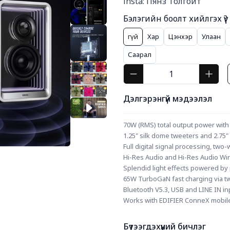
insta: Пянз Толгойт
Бэлэгийн боолт хийлгэх үү?
Үгүй
Хар
Цэнхэр
Улаан
Саарал
Дэлгэрэнгүй мэдээлэл
70W (RMS) total output power with
1.25" silk dome tweeters and 2.75
Full digital signal processing, two
Hi-Res Audio and Hi-Res Audio Wir
Splendid light effects powered b
65W TurboGaN fast charging via t
Bluetooth V5.3, USB and LINE IN in
Works with EDIFIER ConneX mobil
Бүтээгдэхүүний бичлэг