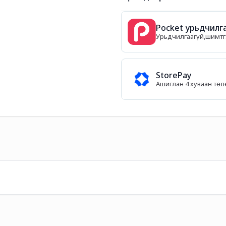
Pocket урьдчилга
Урьдчилгаагүй,шимтгэ
StorePay
Ашиглан 4 хуваан тө