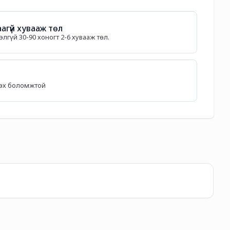
агүй хувааж төл
лгүй 30-90 хоногт 2-6 хувааж төл.
лөх боломжтой
Ed
27