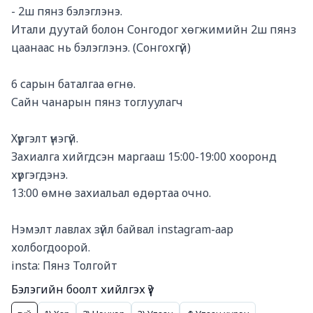
- 2ш пянз бэлэглэнэ. 

Итали дуутай болон Сонгодог хөгжимийн 2ш пянз 
цаанаас нь бэлэглэнэ. (Сонгохгүй)

6 сарын баталгаа өгнө. 

Сайн чанарын пянз тоглуулагч

Хүргэлт үнэгүй. 

Захиалга хийгдсэн маргааш 15:00-19:00 хооронд 
хүргэгдэнэ. 

13:00 өмнө захиальал өдөртаа очно. 

Нэмэлт лавлах зүйл байвал instagram-аар 
холбогдоорой. 

insta: Пянз Толгойт
Бэлэгийн боолт хийлгэх үү?