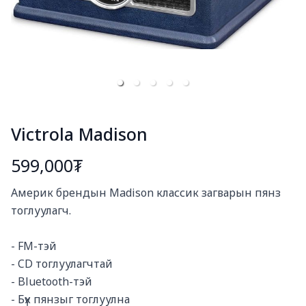
Victrola Madison
599,000₮
Богино тайлбар
Америк брендын Madison классик загварын пянз 
тоглуулагч. 

- FM-тэй

- CD тоглуулагчтай

- Bluetooth-тэй

- Бүх пянзыг тоглуулна
