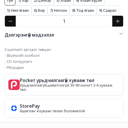
Үгүй
1) Хар
2) Цэнхэр
3) Улаан
4) Улаан хүрэн
5) Нил ягаан
6) Бор
7) Ногоон
8) Тод ягаан
9) Саарал
Дэлгэрэнгүй мэдээлэл
3 шатлалт эргэдэг тавцан:
- Bluetooth холболт
- CD тоглуулагч
- FM радио
Pocket урьдчилгаагүй хувааж төл
Урьдчилгаагүй,шимтгэлгүй 30-90 хоногт 2-6 хувааж
төл.
StorePay
Ашиглан 4 хуваан төлөх боломжтой