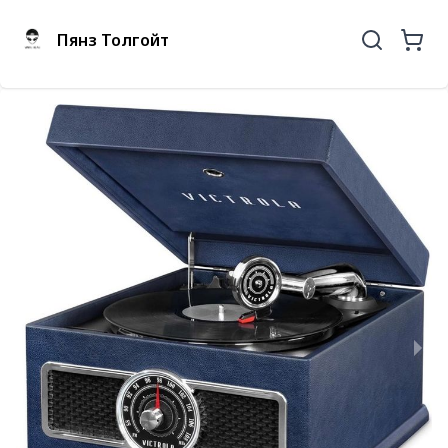
Пянз Толгойт