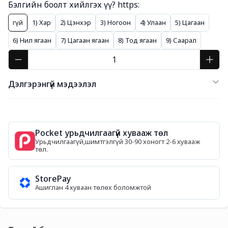
Бэлгийн боолт хийлгэх үү? https:
Үгүй
1) Хар
2) Цэнхэр
3) Ногоон
4) Улаан
5) Цагаан
6) Нил ягаан
7) Цагаан ягаан
8) Тод ягаан
9) Саарал
Дэлгэрэнгүй мэдээлэл
Pocket урьдчилгаагүй хувааж төл
Урьдчилгаагүй,шимтгэлгүй 30-90 хоногт 2-6 хувааж
төл.
StorePay
Ашиглан 4 хуваан төлөх боломжтой