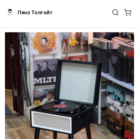
Пянз Толгойт