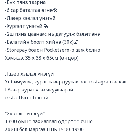
-Бүх пянз таарна

-6 сар баталгаа өгнө🛠️

-Лазер хэвлэл үнэгүй

-Хүргэлт үнэгүй 🚕

-2ш пянз цаанаас нь дагуулж бэлэглэнэ

-Бэлэгийн боолт хийнэ (30к)🎁

-Storepay болон Pocketzero-р авж болно

Хэмжээ: 35 х 38 х 65см (өндөр)

Лазер хэвлэл үнэгүй

Үг бичүүлж, зураг лазердуулах бол instagram эсвэл 
FB-ээр зураг үгээ явуулаарай. 

insta: Пянз Толгойт 

"Хүргэлт үнэгүй"

13:00 өмнө захиалвал өдөртөө очно. 

Хойш бол маргааш нь 15:00-19:00