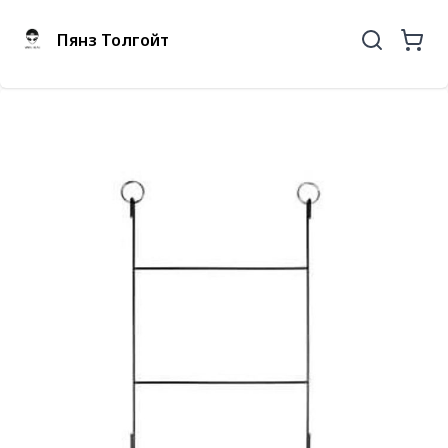
Пянз Толгойт