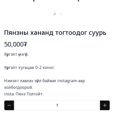
Пянзны хананд тогтоодог суурь
50,000₮
Богино тайлбар
Хүргэлт үнэгүй. 

Хүргэлт хугацаа: 0-2 хоног.

Нэмэлт лавлах зүйл байвал instagram-аар 
холбогдоорой. 

insta: Пянз Толгойт