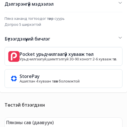
Дэлгэрэнгүй мэдээлэл
Пянз хананд тогтоодог төмөр суурь
Дотроо 5 ширхэгтэй
Бүтээгдэхүүний бичлэг
Pocket урьдчилгаагүй хувааж төл
Урьдчилгаагүй,шимтгэлгүй 30-90 хоногт 2-6 хувааж төл.
StorePay
Ашиглан 4 хуваан төлөх боломжтой
Төстэй бүтээгдэхүүн
Пянзны сав (даавуун)
П