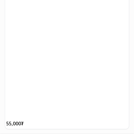
55,000
₮
5