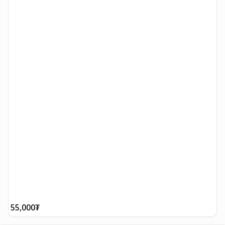
55,000
₮
5