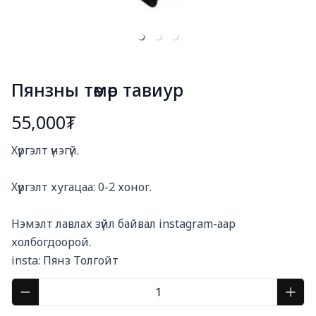
Пянзны төмөр тавиур
55,000₮
Богино тайлбар
Хүргэлт үнэгүй. 

Хүргэлт хугацаа: 0-2 хоног.

Нэмэлт лавлах зүйл байвал instagram-аар 
холбогдоорой. 

insta: Пянз Толгойт