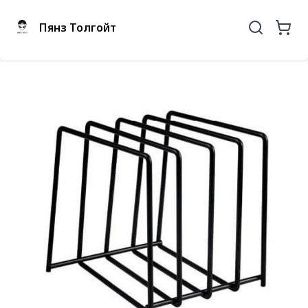
Пянз Толгойт