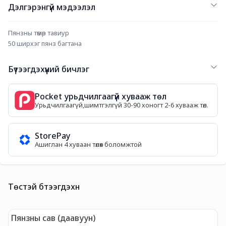
Дэлгэрэнгүй мэдээлэл
Пянзны төмөр тавиур 
50 ширхэг пянз багтана 
Бүтээгдэхүүний бичлэг
Pocket урьдчилгаагүй хувааж төл
Урьдчилгаагүй,шимтгэлгүй 30-90 хоногт 2-6 хувааж төл.
StorePay
Ашиглан 4 хуваан төлөх боломжтой
Төстэй бүтээгдэхүүн
Пянзны сав (даавуун)
П