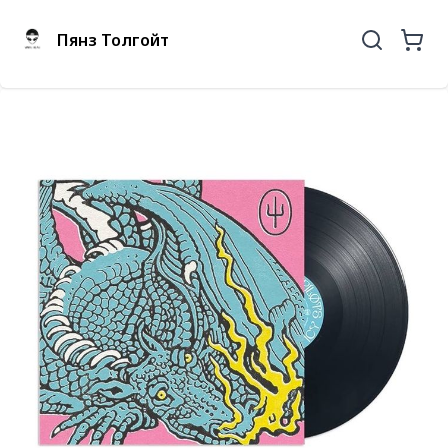
Пянз Толгойт