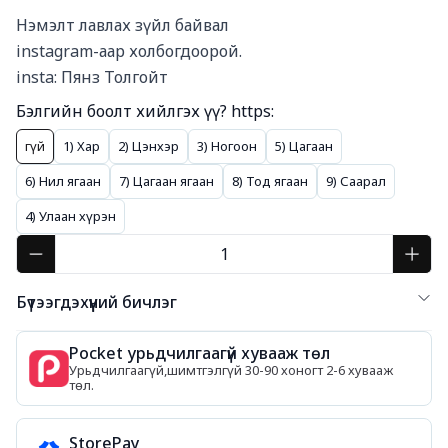
Нэмэлт лавлах зүйл байвал 

instagram-аар холбогдоорой. 

insta: Пянз Толгойт
Бэлгийн боолт хийлгэх үү? https:
Үгүй
1) Хар
2) Цэнхэр
3) Ногоон
5) Цагаан
6) Нил ягаан
7) Цагаан ягаан
8) Тод ягаан
9) Саарал
4) Улаан хүрэн
Бүтээгдэхүүний бичлэг
Pocket урьдчилгаагүй хувааж төл
Урьдчилгаагүй,шимтгэлгүй 30-90 хоногт 2-6 хувааж
төл.
StorePay