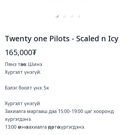
Twenty one Pilots - Scaled n Icy
165,000₮
Богино тайлбар
Пянз төлөв: Шинэ

Хүргэлт үнэгүй. 

Бэлэг боолт үнэ: 5к

Хүргэлт үнэгүй

Захиалга маргааш даа 15:00-19:00 цаг хооронд 
хүргэгдэнэ. 

13:00 өмнө захиалга өдөртөө хүргэгдэнэ. 
