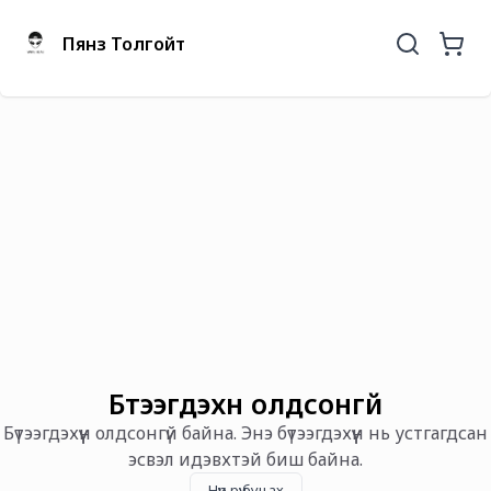
Пянз Толгойт
Бүтээгдэхүүн олдсонгүй
Бүтээгдэхүүн олдсонгүй байна. Энэ бүтээгдэхүүн нь устгагдсан
эсвэл идэвхтэй биш байна.
Нүүр рүү буцах