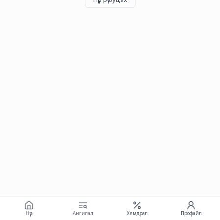
Нүүр
Ангилал
Хямдрал
Профайл