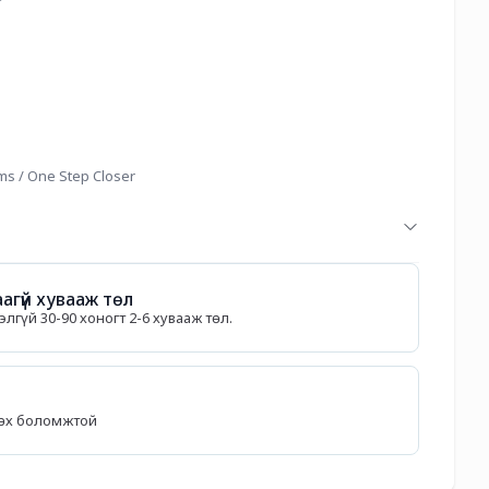
blems / One Step Closer
агүй хувааж төл
лгүй 30-90 хоногт 2-6 хувааж төл.
лөх боломжтой