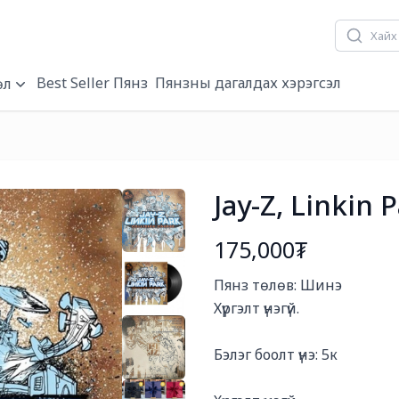
Best Seller Пянз
Пянзны дагалдах хэрэгсэл
өл
Jay-Z, Linkin 
175,000₮
Богино тайлбар
Пянз төлөв: Шинэ

Хүргэлт үнэгүй. 

Бэлэг боолт үнэ: 5к
