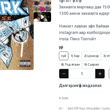
Хүргэлт үнэгүй

Захиалга маргааш даа 15:00
13:00 өмнө захиалга өдөртө
Нэмэлт лавлах зүйл байвал 
instagram-аар холбогдоорой
insta: Пянз Толгойт
үгүй
Үгүй
1) Хар
2) Цэнхэр
3) У
8) Тод ягаан
9) Саарал
Дэлгэрэнгүй мэдээлэл
A Side 