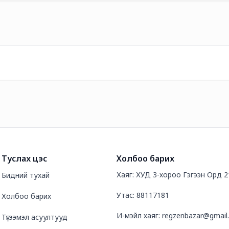
Туслах цэс
Холбоо барих
Хаяг: ХУД 3-хороо Гэгээн Орд 
Бидний тухай
Утас: 88117181
Холбоо барих
И-мэйл хаяг: regzenbazar@gmail
Түгээмэл асуултууд