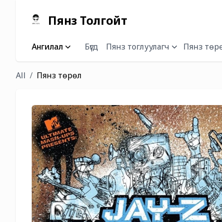
Пянз Толгойт
Ангилал
Бүгд
Пянз тоглуулагч
Пянз төр
All
Пянз төрөл