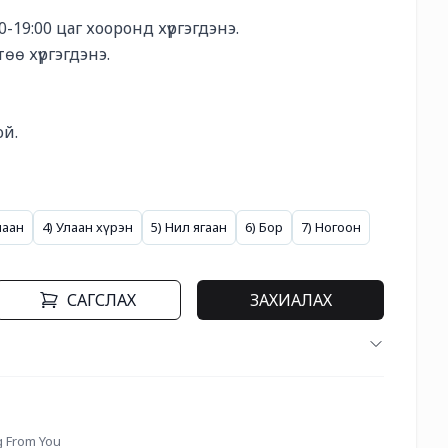
-19:00 цаг хооронд хүргэгдэнэ. 

ө хүргэгдэнэ. 



. 

лаан
4) Улаан хүрэн
5) Нил ягаан
6) Бор
7) Ногоон
САГСЛАХ
ЗАХИАЛАХ
A1		Dirt Off Your Shoulder / Lying From You	