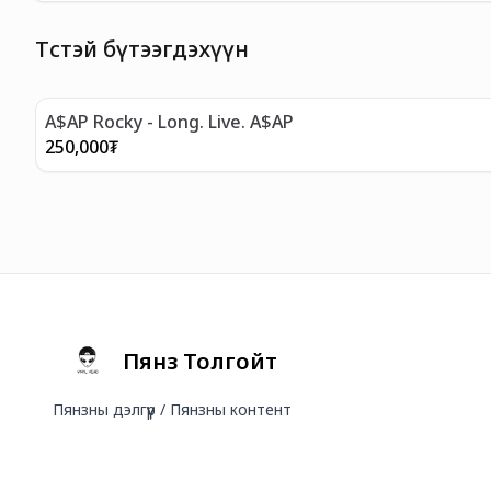
Төстэй бүтээгдэхүүн
A$AP Rocky - Long. Live. A$AP
250,000
₮
Пянз Толгойт
Пянзны дэлгүүр / Пянзны контент