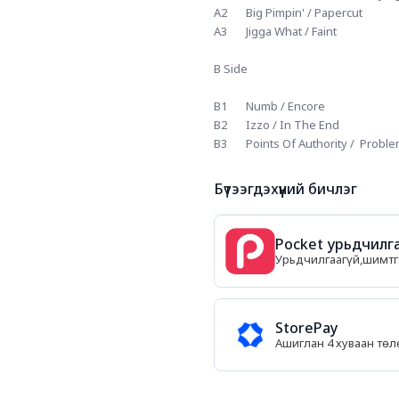
A2		Big Pimpin' / Papercut	
A3		Jigga What / Faint
B Side 
B1		Numb / Encore	
B2		Izzo / In The End	
B3		Points Of Authority /  Pro
Бүтээгдэхүүний бичлэг
Pocket урьдчилга
Урьдчилгаагүй,шимтгэ
StorePay
Ашиглан 4 хуваан тө