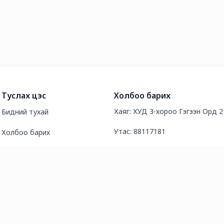
Туслах цэс
Холбоо барих
Хаяг: ХУД 3-хороо Гэгээн Орд 
Бидний тухай
Утас: 88117181
Холбоо барих
И-мэйл хаяг: regzenbazar@gmail
Түгээмэл асуултууд
Нийтлэл