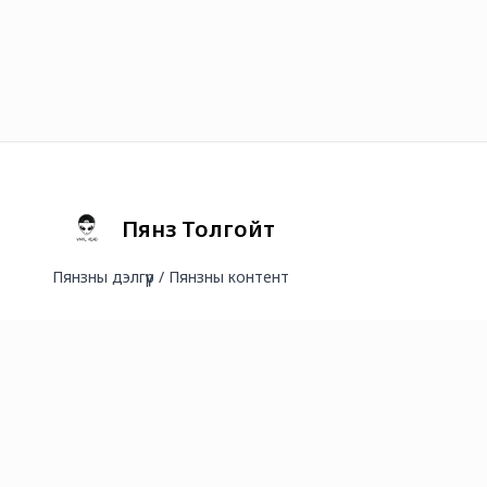
Пянз Толгойт
Пянзны дэлгүүр / Пянзны контент
2026
©
Онлайн худалдааг хөгжүүлэгч
платформ.