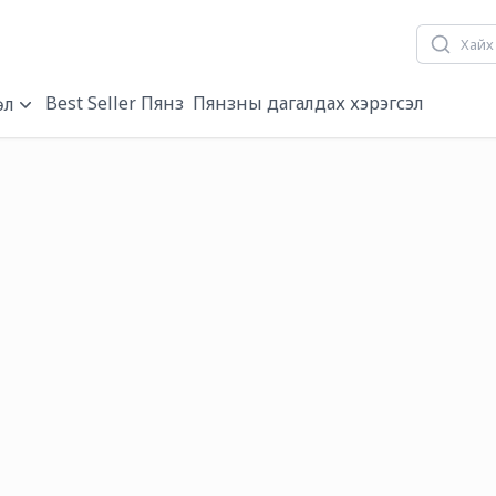
Best Seller Пянз
Пянзны дагалдах хэрэгсэл
өл