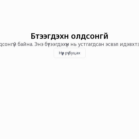
Бүтээгдэхүүн олдсонгүй
олдсонгүй байна. Энэ бүтээгдэхүүн нь устгагдсан эсвэл идэвх
Нүүр рүү буцах