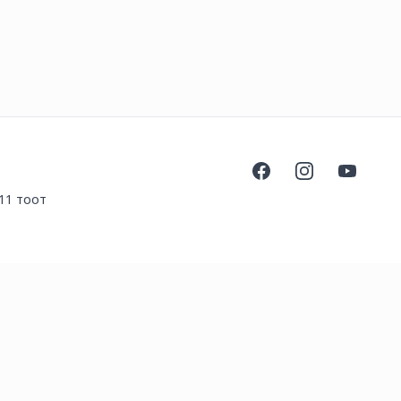
Facebook
Instagram
YouTube
211 тоот
.com