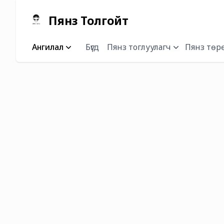
Пянз Толгойт
Ангилал
Бүгд
Пянз тоглуулагч
Пянз төр